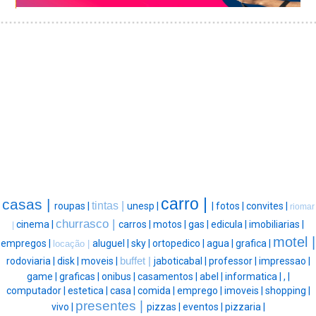
carro |
casas |
tintas |
roupas |
unesp |
|
fotos |
convites |
riomar
churrasco |
cinema |
carros |
motos |
gas |
edicula |
imobiliarias |
|
motel |
empregos |
aluguel |
sky |
ortopedico |
agua |
grafica |
locação |
rodoviaria |
disk |
moveis |
buffet |
jaboticabal |
professor |
impressao |
game |
graficas |
onibus |
casamentos |
abel |
informatica |
, |
computador |
estetica |
casa |
comida |
emprego |
imoveis |
shopping |
presentes |
vivo |
pizzas |
eventos |
pizzaria |