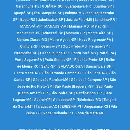
Garanhuns-PE
|
GOIÂNIA-GO
|
Guarapuava-PR
|
Guariba-SP
|
Iguapé-SP
|
Ilha Comprida-SP
|
Itabirito-MG
|
Itaquaquecetuba-
SP
|
Itaqui-RS
|
Jaboticabal-SP
|
Juiz de Fora-MG
|
Londrina-PR
|
MACAPÁ-AP
|
MANAUS-AM
|
Mariana-MG
|
Matão-SP
|
Medianeira-PR
|
Mirassol-SP
|
Mococa-SP
|
Monte Alto-SP
|
Montes Claros-MG
|
Morro Agudo-SP
|
Novo Progresso-PA
|
Olímpia-SP
|
Osasco-SP
|
Ouro Preto-MG
|
Peruíbe-SP
|
Piracicaba-SP
|
Pirassununga-SP
|
Ponta Porã-MS
|
Portel-PA
|
Porto Seguro-BA
|
Praia Grande-SP
|
Ribeirão Preto-SP
|
Rolim
de Moura-RO
|
Salto-SP
|
SALVADOR-BA
|
Samambaia-DF
|
Santa Maria-RS
|
São Bernardo Campo-SP
|
São Borja-RS
|
São
Carlos-SP
|
São João Paraíso-MG
|
São José Campos-SP
|
São
José do Rio Preto-SP
|
São Paulo (Itaquera)-SP
|
São Paulo
(Santo Amaro)-SP
|
São Pedro-SP
|
Sertãozinho-SP
|
Sete
Lagoas-MG
|
Sobral-CE
|
Sorocaba-SP
|
Taiobeiras-MG
|
Tangará
da Serra-MT
|
Tarauacá-AC
|
TERESINA-PI
|
Uruguaiana-RS
|
Vila
Velha-ES
|
Volta Redonda-RJ
|
Zona da Mata-MG