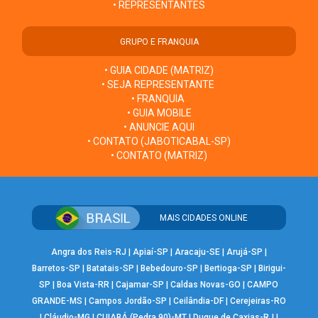
• REPRESENTANTES
GRUPO E FRANQUIA
• GUIA CIDADE (MATRIZ)
• SEJA REPRESENTANTE
• FRANQUIA
• GUIA MOBILE
• ANUNCIE AQUI
• CONTATO (JABOTICABAL-SP)
• CONTATO (MATRIZ)
MAIS CIDADES ONLINE
Angra dos Reis-RJ
|
Apiaí-SP
|
Aracaju-SE
|
Arujá-SP
|
Barretos-SP
|
Batatais-SP
|
Bebedouro-SP
|
Bertioga-SP
|
Birigui-
SP
|
Boa Vista-RR
|
Cajamar-SP
|
Caldas Novas-GO
|
CAMPO
GRANDE-MS
|
Campos Jordão-SP
|
Ceilândia-DF
|
Cerejeiras-RO
|
Cláudio-MG
|
CUIABÁ (Pedra 90)-MT
|
Duque de Caxias-RJ
|