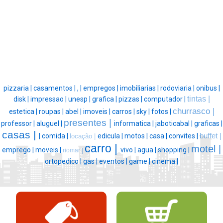
pizzaria |
casamentos |
, |
empregos |
imobiliarias |
rodoviaria |
onibus |
tintas |
disk |
impressao |
unesp |
grafica |
pizzas |
computador |
churrasco |
estetica |
roupas |
abel |
imoveis |
carros |
sky |
fotos |
presentes |
professor |
aluguel |
informatica |
jaboticabal |
graficas |
casas |
|
comida |
edicula |
motos |
casa |
convites |
buffet |
locação |
carro |
motel |
emprego |
moveis |
vivo |
agua |
shopping |
riomar |
ortopedico |
gas |
eventos |
game |
cinema |