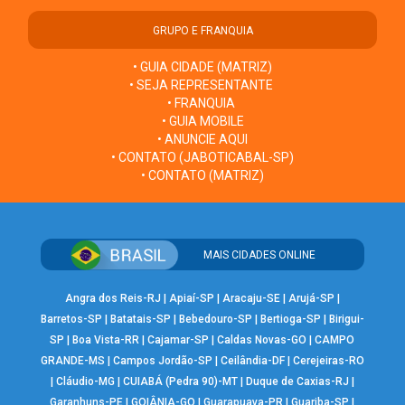
GRUPO E FRANQUIA
• GUIA CIDADE (MATRIZ)
• SEJA REPRESENTANTE
• FRANQUIA
• GUIA MOBILE
• ANUNCIE AQUI
• CONTATO (JABOTICABAL-SP)
• CONTATO (MATRIZ)
MAIS CIDADES ONLINE
Angra dos Reis-RJ
|
Apiaí-SP
|
Aracaju-SE
|
Arujá-SP
|
Barretos-SP
|
Batatais-SP
|
Bebedouro-SP
|
Bertioga-SP
|
Birigui-
SP
|
Boa Vista-RR
|
Cajamar-SP
|
Caldas Novas-GO
|
CAMPO
GRANDE-MS
|
Campos Jordão-SP
|
Ceilândia-DF
|
Cerejeiras-RO
|
Cláudio-MG
|
CUIABÁ (Pedra 90)-MT
|
Duque de Caxias-RJ
|
Garanhuns-PE
|
GOIÂNIA-GO
|
Guarapuava-PR
|
Guariba-SP
|