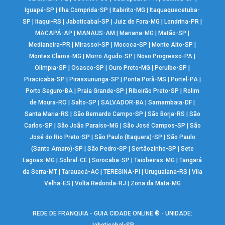
Iguapé-SP
|
Ilha Comprida-SP
|
Itabirito-MG
|
Itaquaquecetuba-
SP
|
Itaqui-RS
|
Jaboticabal-SP
|
Juiz de Fora-MG
|
Londrina-PR
|
MACAPÁ-AP
|
MANAUS-AM
|
Mariana-MG
|
Matão-SP
|
Medianeira-PR
|
Mirassol-SP
|
Mococa-SP
|
Monte Alto-SP
|
Montes Claros-MG
|
Morro Agudo-SP
|
Novo Progresso-PA
|
Olímpia-SP
|
Osasco-SP
|
Ouro Preto-MG
|
Peruíbe-SP
|
Piracicaba-SP
|
Pirassununga-SP
|
Ponta Porã-MS
|
Portel-PA
|
Porto Seguro-BA
|
Praia Grande-SP
|
Ribeirão Preto-SP
|
Rolim
de Moura-RO
|
Salto-SP
|
SALVADOR-BA
|
Samambaia-DF
|
Santa Maria-RS
|
São Bernardo Campo-SP
|
São Borja-RS
|
São
Carlos-SP
|
São João Paraíso-MG
|
São José Campos-SP
|
São
José do Rio Preto-SP
|
São Paulo (Itaquera)-SP
|
São Paulo
(Santo Amaro)-SP
|
São Pedro-SP
|
Sertãozinho-SP
|
Sete
Lagoas-MG
|
Sobral-CE
|
Sorocaba-SP
|
Taiobeiras-MG
|
Tangará
da Serra-MT
|
Tarauacá-AC
|
TERESINA-PI
|
Uruguaiana-RS
|
Vila
Velha-ES
|
Volta Redonda-RJ
|
Zona da Mata-MG
REDE DE FRANQUIA - GUIA CIDADE ONLINE ® - UNIDADE: